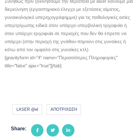
Συνήθως πριν ξεκινήσουμε την θεραπεία με laser κάνουμε μια
διερεύνηση (εργαστηριακό έλεγχο με εξετάσεις αίματος,
γυναικολογικό υπερηχογράφημμα) για τις παθολογικές αιτίες
υπερτρίχωσης ειδικά όταν υπάρχει υπερβολική τριχοφυϊα ή
όταν υπάρχει τριχοφυϊα σε περιοχές που δεν θα έπρεπε να
υπάρχει (στην περιοχή της γνάθου-πηγούνι στις γυναίκες ή
κάτω από τον ομφαλό στις γυναίκες κτλ)
[gravityform id=”4″ name=”Περισσότερες Πληροφορίες”
title=”false” ajax=”true”][/tab]
LASER @el
ΑΠΟΤΡΙΧΩΣΗ
Share: