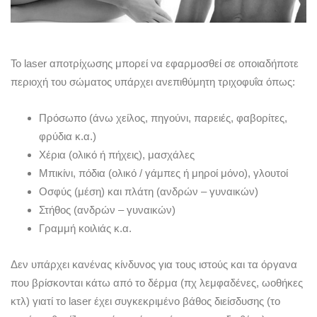
Το laser αποτρίχωσης μπορεί να εφαρμοσθεί σε οποιαδήποτε
περιοχή του σώματος υπάρχει ανεπιθύμητη τριχοφυΐα όπως:
Πρόσωπο (άνω χείλος, πηγούνι, παρειές, φαβορίτες,
φρύδια κ.α.)
Χέρια (ολικό ή πήχεις), μασχάλες
Μπικίνι, πόδια (ολικό / γάμπες ή μηροί μόνο), γλουτοί
Οσφύς (μέση) και πλάτη (ανδρών – γυναικών)
Στήθος (ανδρών – γυναικών)
Γραμμή κοιλιάς κ.α.
Δεν υπάρχει κανένας κίνδυνος για τους ιστούς και τα όργανα
που βρίσκονται κάτω από το δέρμα (πχ λεμφαδένες, ωοθήκες
κτλ) γιατί το laser έχει συγκεκριμένο βάθος διείσδυσης (το