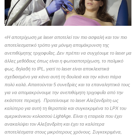
«Η αποτρίχωση με laser αποτελεί τον πιο ασφαλή και τον πιο
αποτελεσματικό τρόπο για μόνιμη απομάκρυνση της
ανεπιθύμητης τριχοφυΐας. Δεν πρέπει να συγχέουμε το laser μα
άλλες μεθόδους όπως είναι η φωτοαποτρίχωση, το παλμικό
φως, δηλαδή το IPL, γιατί το laser είναι αποκλειστικά
σχεδιασμένο για κάνει αυτή τη δουλειά και την κάνει πάρα
πολύ καλά. Απαιτούνται 5 συνεδρίες και τα επαναληπτικά τους
για να απομακρύνουμε την ανεπιθύμητη τριχοφυΐα από την
εκάστοτε περιοχή. Προτείνουμε το laser Αλεξανδρίτη ως
καλύτερο για αυτή τη θεραπεία και συγκεκριμένα το LPX του
αμερικάνικου κολοσσού LightAge. Είναι η εταιρεία που έχει
ανακαλύψει τον Αλεξανδρίτη και έχει τα καλύτερα
αποτελέσματα στους μικρότερους χρόνους. Συγκεκριμένα,