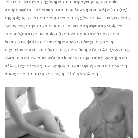
To laser είναι ένα μηχάνημα που παράγει φως το οποίο
απορροφάται εκλεκτικά από τη μελανίνη του βολβού (ρίζας)
της τρίχας, με αποτέλεσμα να επιτυγχάνει επιλεκτική εστίαση
ενέργειας στην τρίχα η οποία και καταστρέφεται χωρίς να
επηρεάζεται η επιδερμίδα (η οποία προστατεύεται μέσω
δυναμικής ψύξης). Είναι σημαντικό να διαχωρίζεται η
τεχνολογία του laser (και εμείς πιστεύουμε ότι ο Αλεξανδρίτης
είναι το αποτελεσματικότερο laser για την αποτρίχωση) από
άλλες τεχνολογίες που χρησιμοποιούν φως για αποτρίχωση,
όπως είναι το παλμικό φως ή IPL ή φωτόλυση.