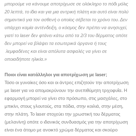
μπορούμε να κάνουμε αποτρίχωσε σε ολόκληρο το πόδι μόλις
20 λεπτά, το ίδιο και για μια αντρική πλάτη και αυτό είναι πολύ
σημαντικό για τον ασθενή ο οποίος σέβεται το χρόνο του. Δεν
υπάρχει καμία αντένδειξη, ο κόσμος δεν πρέπει να ανησυχεί,
γιατί το laser δεν φτάνει κάτω από τα 2/3 του δέρματος οπότε
δεν μπορεί να βλάψει τα εσωτερικά όργανα ή τους
λεμφαδένες και είναι απόλυτα ασφαλές να γίνει σε
οποιαδήποτε ηλικία.»
Ποιοι είναι κατάλληλοι για αποτρίχωση με laser;
Τόσο οι γυναίκες όσο και οι άντρες επιζητούν την αποτρίχωση
με laser για να απομακρύνουν την ανεπιθύμητη τριχοφυΐα. Η
εφαρμογή μπορεί να γίνει στο πρόσωπο, στις μασχάλες, στο
μπικίνι, στους γλουτούς, στα πόδια, στην κοιλιά, στην μέση,
στην πλάτη. Το laser στοχεύει την χρωστική του δέρματος
(μελανίνη) οπότε ο ιδανικός συνδυασμός για την αποτρίχωση
είναι ένα άτομο με ανοικτό χρώμα δέρματος και σκούρο