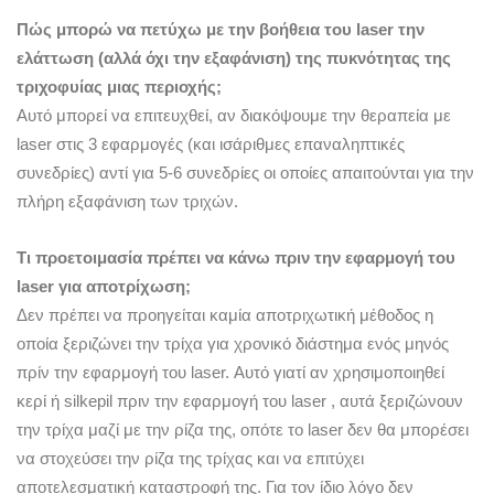
Πώς μπορώ να πετύχω με την βοήθεια του laser την
ελάττωση (αλλά όχι την εξαφάνιση) της πυκνότητας της
τριχοφυίας μιας περιοχής;
Αυτό μπορεί να επιτευχθεί, αν διακόψουμε την θεραπεία με
laser στις 3 εφαρμογές (και ισάριθμες επαναληπτικές
συνεδρίες) αντί για 5-6 συνεδρίες οι οποίες απαιτούνται για την
πλήρη εξαφάνιση των τριχών.
Τι προετοιμασία πρέπει να κάνω πριν την εφαρμογή του
laser για αποτρίχωση;
Δεν πρέπει να προηγείται καμία αποτριχωτική μέθοδος η
οποία ξεριζώνει την τρίχα για χρονικό διάστημα ενός μηνός
πρίν την εφαρμογή του laser. Αυτό γιατί αν χρησιμοποιηθεί
κερί ή silkepil πριν την εφαρμογή του laser , αυτά ξεριζώνουν
την τρίχα μαζί με την ρίζα της, οπότε το laser δεν θα μπορέσει
να στοχεύσει την ρίζα της τρίχας και να επιτύχει
αποτελεσματική καταστροφή της. Για τον ίδιο λόγο δεν