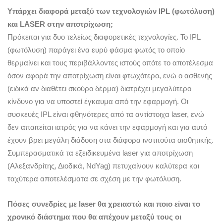
Υπάρχει διαφορά μεταξύ των τεχνολογιών IPL (φωτόλυση)
και LASER στην αποτρίχωση;
Πρόκειται για δυο τελείως διαφορετικές τεχνολογίες. Το IPL
(φωτόλυση) παράγει ένα ευρύ φάσμα φωτός το οποίο
θερμαίνει και τους περιβάλλοντες ιστούς οπότε το αποτέλεσμα
όσον αφορά την αποτρίχωση είναι φτωχότερο, ενώ ο ασθενής
(ειδικά αν διαθέτει σκούρο δέρμα) διατρέχει μεγαλύτερο
κίνδυνο για να υποστεί έγκαυμα από την εφαρμογή. Οι
συσκευές IPL είναι φθηνότερες από τα αντίστοιχα laser, ενώ
δεν απαιτείται ιατρός για να κάνει την εφαρμογή και για αυτό
έχουν βρει μεγάλη διάδοση στα διάφορα ινστιτούτα αισθητικής.
Συμπερασματικά τα εξειδικευμένα laser για αποτρίχωση
(Αλεξανδρίτης, Διοδικά, NdYag) πετυχαίνουν καλύτερα και
ταχύτερα αποτελέσματα σε σχέση με την φωτόλυση.
Πόσες συνεδρίες με laser θα χρειαστώ και ποιο είναι το
χρονικό διάστημα που θα απέχουν μεταξύ τους οι