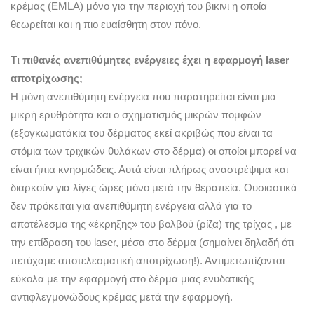
κρέμας (EMLA) μόνο για την περιοχή του βικινι η οποία
θεωρείται και η πιο ευαίσθητη στον πόνο.
Τι πιθανές ανεπιθύμητες ενέργειες έχει η εφαρμογή laser
αποτρίχωσης;
Η μόνη ανεπιθύμητη ενέργεια που παρατηρείται είναι μια
μικρή ερυθρότητα και ο σχηματισμός μικρών πομφών
(εξογκωματάκια του δέρματος εκεί ακριβώς που είναι τα
στόμια των τριχικών θυλάκων στο δέρμα) οι οποίοι μπορεί να
είναι ήπια κνησμώδεις. Αυτά είναι πλήρως αναστρέψιμα και
διαρκούν για λίγες ώρες μόνο μετά την θεραπεία. Ουσιαστικά
δεν πρόκειται για ανεπιθύμητη ενέργεια αλλά για το
αποτέλεσμα της «έκρηξης» του βολβού (ρίζα) της τρίχας , με
την επίδραση του laser, μέσα στο δέρμα (σημαίνει δηλαδή ότι
πετύχαμε αποτελεσματική αποτρίχωση!). Αντιμετωπίζονται
εύκολα με την εφαρμογή στο δέρμα μιας ενυδατικής
αντιφλεγμονώδους κρέμας μετά την εφαρμογή.