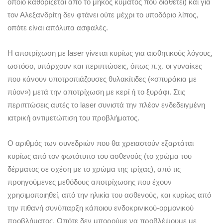
οποίο καθορίζεται από το μήκος κύματος που διαθέτει) και για
τον Αλεξανδρίτη δεν φτάνει ούτε μέχρι το υποδόριο λίπος,
οπότε είναι απόλυτα ασφαλές.
Η αποτρίχωση με laser γίνεται κυρίως για αισθητικούς λόγους,
ωστόσο, υπάρχουν και περιπτώσεις, όπως π.χ. οι γυναίκες
που κάνουν υποτροπιάζουσες θυλακίτιδες («σπυράκια με
πύον») μετά την αποτρίχωση με κερί ή το ξυράφι. Στις
περιπτώσεις αυτές το laser συνιστά την πλέον ενδεδειγμένη
ιατρική αντιμετώπιση του προβλήματος.
Ο αριθμός των συνεδριών που θα χρειαστούν εξαρτάται
κυρίως από τον φωτότυπο του ασθενούς (το χρώμα του
δέρματος σε σχέση με το χρώμα της τρίχας), από τις
προηγούμενες μεθόδους αποτρίχωσης που έχουν
χρησιμοποιηθεί, από την ηλικία του ασθενούς, και κυρίως από
την πιθανή συνύπαρξη κάποιου ενδοκρινικού-ορμονικού
προβλήματος. Οπότε δεν μπορούμε να προβλέψουμε με