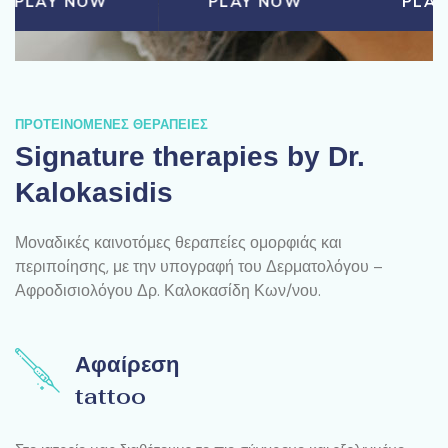
W
PLAY NOW
PLAY NOW
ΠΡΟΤΕΙΝΟΜΕΝΕΣ ΘΕΡΑΠΕΙΕΣ
Signature therapies by Dr.
Kalokasidis
Μοναδικές καινοτόμες θεραπείες ομορφιάς και
περιποίησης, με την υπογραφή του Δερματολόγου –
Αφροδισιολόγου Δρ. Καλοκασίδη Κων/νου.
Αφαίρεση
tattoo