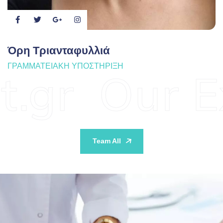
Όρη Τριανταφυλλιά
ΓΡΑΜΜΑΤΕΙΑΚΉ ΥΠΟΣΤΉΡΙΞΗ
gr
Our Exp
Team All