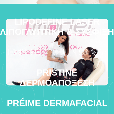
LIPODEFINE LASER
Se
ΛΙΠΟΓΛΥΠΤΙΚΉ & ΣΎΣΦΙΞΗ
EMS I-MODEL PRO V25
PRISTINE
ΔΕΡΜΟΑΠΌΞΕΣΗ
PRÉIME DERMAFACIAL