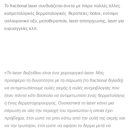
Το fractional laser συνδυάζεται άνετα με πάρα πολλές άλλες
κοσμετολογικές δερματολογικές θεραπείες: botox, ενέσιμο
υαλουρονικό οξύ, μεσοθεραπεία, laser αποτρίχωσης, laser για
ευρυαγγείες κλπ.
«Το laser διοξειδίου είναι ένα χειρουργικό laser. Μας
προσφέρει τη δυνατότητα με τη σάρωση (το fractional δηλαδή)
να αντιμετωπίσουμε ουλές ακμής ή ουλές ανεμοβλογιάς που
ήταν πάντα κάτι δύσκολο να αντιμετωπίσει ένας δερματολόγος
ή ένας δερματοχειρουργός. Ουσιαστικά το laser κάνει μια
σάρωση σε όλη την περιοχή του προσώπου η οποία έχει
πρόβλημα, έτσι ώστε να μπει κάτω από την ουλή της ακμής και
να την τρυπήσει, έτσι ώστε να αφήσει το δέρμα μετά να