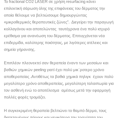
Το fractional CO2 LASER σε χρήση resurfacing κάνει
επιλεκτική σάρωση όλης της επιφάνειας του δέρματος την
οποία θέλουμε να βελτιώσουμε δημιουργώντας
«μικροθερμικές θεραπευτικές ζώνες”. Διεγείρει την παραγωγή
κολλαγόνου και αποτελώντας ταυτόχρονα ένα πολύ ισχυρό
ερέθισμα για ανανέωση του δέρματος. Επιτυγχάνεται νέα
επιδερμίδα, καλύτερης ποιότητας, με λιγότερες ατέλειες και
σημεία γήρανσης.
Επιπλέον πλεονεκτεί σαν θεραπεία έναντι των μεσαίων και
βαθιών χημικών peeling γιατί έχει πολύ μικ΄ροτερο χρόνο
αποθεραπείας .Αντιθέτως τα βαθιά χημικά πηλιγκ έχουν πολύ
μεγαλύτερο χρόνο αποθεραπείας, μεγαλύτερη ταλαιπωρία για
τον ασθενή ενώ το αποτέλεσμα αμέσως μετά την εφαρμογή
πολλές φορές τρομάζει.
Η συγκεκριμένη θεραπεία βελτιώνει το θαμπό δέρμα, τους
διατεταμένους πόρους και γενικότερα την τραχύτητα του