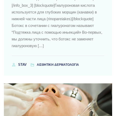
[/info_box_3] [blockquote]Гиалуроновая кислота
используется для глубоких морщин (канавки) в
нижней части лица (rinopareiakes)[/blockquote]
Ботокс в сочетании с гиалуронатом называют
“Подтяжка лица с помощью иньекций» Во-первых,
мы должны уточнить, что ботокс не заменяет
гиалуроновую […]
STAV
ΑΙΣΘΗΤΙΚΗ ΔΕΡΜΑΤΟΛΟΓΙΑ