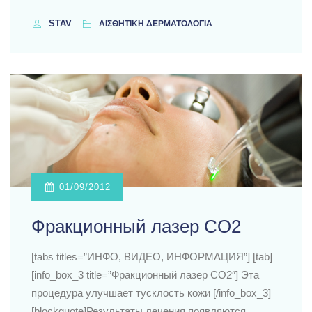
STAV
ΑΙΣΘΗΤΙΚΗ ΔΕΡΜΑΤΟΛΟΓΙΑ
01/09/2012
Фракционный лазер CO2
[tabs titles=”ИНФО, ВИДЕО, ИНФОРМАЦИЯ”] [tab]
[info_box_3 title=”Фракционный лазер CO2″] Эта
процедура улучшает тусклость кожи [/info_box_3]
[blockquote]Результаты лечения появляются