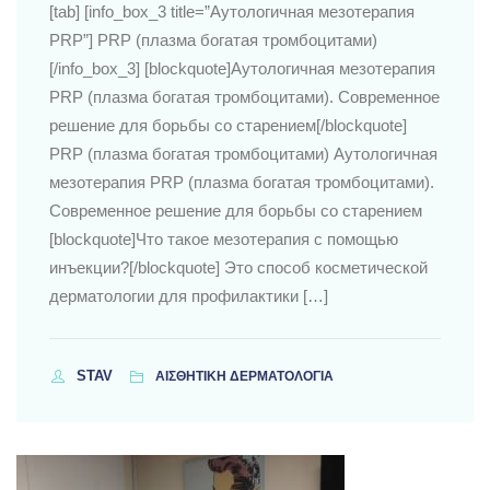
[tab] [info_box_3 title=”Аутологичная мезотерапия
PRP”] PRP (плазма богатая тромбоцитами)
[/info_box_3] [blockquote]Аутологичная мезотерапия
PRP (плазма богатая тромбоцитами). Современное
решение для борьбы со старением[/blockquote]
PRP (плазма богатая тромбоцитами) Аутологичная
мезотерапия PRP (плазма богатая тромбоцитами).
Современное решение для борьбы со старением
[blockquote]Что такое мезотерапия с помощью
инъекции?[/blockquote] Это способ косметической
дерматологии для профилактики […]
STAV
ΑΙΣΘΗΤΙΚΗ ΔΕΡΜΑΤΟΛΟΓΙΑ