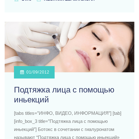
01/09/2012
Подтяжка лица с помощью
иньекций
[tabs titles=”ИНФО, ВИДЕО, ИНФОРМАЦИЯ”] [tab]
[info_box_3 title=”Подтяжка лица с помощью
иньекций”] Ботокс в сочетании с гиалуронатом
называют “Подтяжка лица с помощью иньекций»