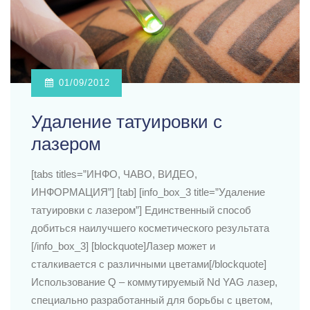
01/09/2012
Удаление татуировки с
лазером
[tabs titles=”ИНФО, ЧАВО, ВИДЕО,
ИНФОРМАЦИЯ”] [tab] [info_box_3 title=”Удаление
татуировки с лазером”] Единственный способ
добиться наилучшего косметического результата
[/info_box_3] [blockquote]Лазер может и
сталкивается с различными цветами[/blockquote]
Использование Q – коммутируемый Nd YAG лазер,
специально разработанный для борьбы с цветом,