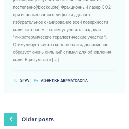
постепенно[/blockquote] Фракционный лазер CO2
при использовании шлифовки , делает
избирательное сканирование всей поверхности
кожи, которое мы хотим улучшить создавая
“микротермические терапевтические участки “.
Стимулирует синтез коллагена и одновременно
образует очень сильный стимул для обновления
кожи. В результате […]
STAV
ΑΙΣΘΗΤΙΚΗ ΔΕΡΜΑΤΟΛΟΓΙΑ
Posts
Older posts