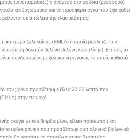
τόματος (ρινοπαρειακές) ή ανάμεσα στα φρύδια (μεσόφρυο).
υλα και ζυγωματικά και να προσφέρει όγκο που έχει χαθεί
οφείλονται σε απώλεια της ελαστικότητας.
ή μια κρέμα ξυλοκαίνης (EMLA) η οποία μουδιάζει την
 η λεπτότερη δυνατόν βελόνα-βελόνα ινσουλίνης). Επίσης το
ίναι συνδυασμένο με ξυλοκαίνη γεγονός το οποίο καθιστά
τόν τον χρόνο προσθέτουμε άλλα 20-30 λεπτά που
 (EMLA) στην περιοχή.
ενής φεύγει με ένα διορθωμένο, τέλειο πρόσωπο!) και
ποίο το υαλουρονικό που προσθέσαμε φυσιολογικά βιολογικά
ο οποίο θα κρατήσει το αποτέλεσμα της θεραπείας