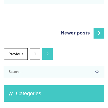
Posts
Newer posts
navigation
Posts
Previous
1
2
pagination
Search
for:
Categories