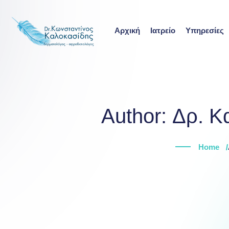
Skip
to
Αρχική
Ιατρείο
Υπηρεσίες
content
Author:
Δρ. Κ
Home