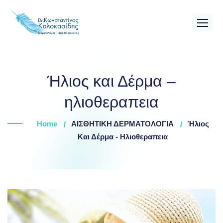
Skip
to
content
Ήλιος και Δέρμα –
ηλιοθεραπεια
Home
ΑΙΣΘΗΤΙΚΗ ΔΕΡΜΑΤΟΛΟΓΙΑ
Ήλιος
Και Δέρμα - Ηλιοθεραπεια