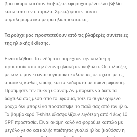
βρει ακόμα και όταν διαβάζετε εφησυχασμένοι ένα βιβλίο
κάτω από την ομπρέλα. Χρειαζόμαστε πάντα
συμπληρωματικά μέτρα ηλιοπροστασίας.
Τα ρούχα μας προστατεύουν από τις βλαβερές συνέπειες
της ηλιακής έκθεσης.
Είναι αλήθεια. Τα ενδύματα παρέχουν την καλύτερη
προστασία από την έντονη ηλιακή ακτινοβολία. Οι μπλούζες
με κοντό μανίκι είναι συγκριτικά καλύτερες σε σχέση με τις
αμάνικες καθώς επίσης και τα ενδύματα με πυκνή ύφανση.
Προτιμήστε την πυκνή ύφανση. Αν μπορείτε να δείτε τα
δάχτυλά σας μέσα από το ύφασμα, τότε το συγκεκριμένο
ρούχο δεν μπορεί να προστατέψει το παιδί σας από τον ήλιο.
Τα βαμβακερά T-shirts εξασφαλίζουν λιγότερη από 4 έως 10
SPF προστασία. Είναι ακόμη καλό να φορούμε καπέλο με
μεγάλο γείσο και καλής ποιότητας γυαλιά ηλίου (καθόσον η