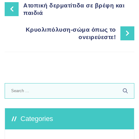
Post
Ατοπική δερματίτιδα σε βρέφη και
παιδιά
navigation
Κρυολιπόλυση-σώμα όπως το
ονειρεύεστε!
Search
for:
Categories