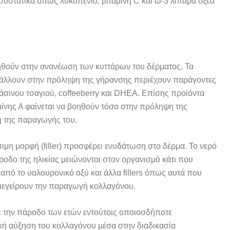
συστατικά όπως λυκοπένιο, βιταμίνη C και ω-3 λιπαρά οξέα
θούν στην ανανέωση των κυττάρων του δέρματος. Τα
άλλουν στην πρόληψη της γήρανσης περιέχουν παράγοντες
ράσινου τσαγιού, coffeeberry και DHEA. Επίσης προϊόντα
μίνης Α φαίνεται να βοηθούν τόσο στην πρόληψη της
η της παραγωγής του.
σιμη μορφή (filler) προσφέρει ενυδάτωση στο δέρμα. Το νερό
άροδο της ηλικίας μειώνονται στον οργανισμό κάτι που
 από το υαλουρονικό οξύ και άλλα fillers όπως αυτά που
διεγείρουν την παραγωγή κολλαγόνου.
 την πάροδο των ετών εντούτοις οποιοσδήποτε
κή αύξηση του κολλαγόνου μέσα στην διαδικασία