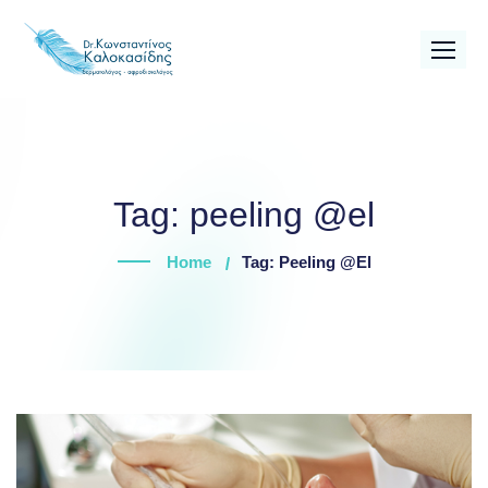
Skip
to
content
Tag:
peeling @el
Home
Tag: Peeling @el