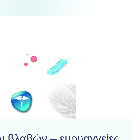
ν βλαβών – ευρυαγγείες