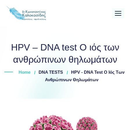
Skip
to
content
HPV – DNA test Ο ιός των
ανθρώπινων θηλωμάτων
Home
DNA TESTS
HPV - DNA Test Ο Ιός Των
Ανθρώπινων Θηλωμάτων