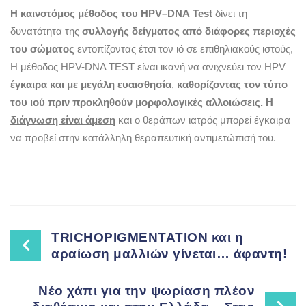
Η καινοτόμος μέθοδος του
HPV
–
DNA
Test
δίνει τη
δυνατότητα της
συλλογής δείγματος από διάφορες περιοχές
του σώματος
εντοπίζοντας έτσι τον ιό σε επιθηλιακούς ιστούς,
Η μέθοδος ΗPV-DNA TEST είναι ικανή να ανιχνεύει τον HPV
έγκαιρα και με μεγάλη ευαισθησία
,
καθορίζοντας τον τύπο
του ιού
πριν προκληθούν μορφολογικές αλλοιώσεις
.
Η
διάγνωση είναι άμεση
και ο θεράπων ιατρός μπορεί έγκαιρα
να προβεί στην κατάλληλη θεραπευτική αντιμετώπισή του.
Post
TRICHOPIGMENTATION και η
αραίωση μαλλιών γίνεται… άφαντη!
navigation
Νέο χάπι για την ψωρίαση πλέον