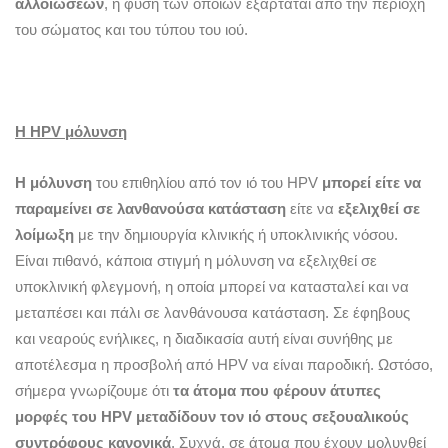
αλλοιώσεων
, η φύση των οποίων εξαρτάται από την περιοχή
του σώματος και του τύπου του ιού.
Η
HPV
μόλυνση
Η μόλυνση
του επιθηλίου από τον ιό του ΗPV
μπορεί είτε να
παραμείνει σε λανθανούσα κατάσταση
είτε να
εξελιχθεί σε
λοίμωξη
με την δημιουργία κλινικής ή υποκλινικής νόσου.
Είναι πιθανό, κάποια στιγμή η μόλυνση να εξελιχθεί σε
υποκλινική φλεγμoνή, η οποία μπορεί να κατασταλεί και να
μεταπέσει και πάλι σε λανθάνουσα κατάσταση. Σε έφηβους
και νεαρούς ενήλικες, η διαδικασία αυτή είναι συνήθης με
αποτέλεσμα η προσβολή από ΗPV να είναι παροδική. Ωστόσο,
σήμερα γνωρίζουμε ότι
τα άτομα που φέρουν άτυπες
μορφές του
HPV
μεταδίδουν τον ιό στους σεξουαλικούς
συντρόφους κανονικά
. Συχνά, σε άτομα που έχουν μολυνθεί