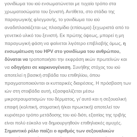
γονιδίωμα του ιού ενσωματώνεται με τυχαίο τρόπο στα
χρωματοσώματα του ξενιστή. Αντίθετα, στο στάδιο της
παραγωγικής φλεγμονής, το γονιδίωμα του ιού
αναδιπλασιάζεται ως πλασμίδιο (επίσωμα) ξεχωριστά από το
γενετικό υλικό του ξενιστή. Εκ πρώτης όψεως, μπορεί η μη
παραγωγική φάση να φαίνεται λιγότερο επιβλαβής όμως,
η
ενσωμάτωση του
HPV στο γονιδίωμα του ανθρώπου,
δύναται να
τροποποιήσει την εκφράση ιικών πρωτεϊνών και
να
οδηγήσει σε καρκινογένεση
. Συνήθης στόχος του ιού
αποτελεί η βασική στιβάδα του επιθηλίου, όπου
πραγματοποιούνται οι κυτταρικές διαιρέσεις. Η πρόσβαση των
ιών στη στοιβάδα αυτή, εξασφαλίζεται μέσω
μικροτραυματισμών του δέρματος, γι’ αυτό και η σεξουαλική
επαφή (κολπική, στοματική ή/και πρωκτική) αποτελεί τον
κυριότερο τρόπο μετάδοσης του ιού διότι, εξαιτίας της τριβής
είναι πολύ εύκολο να δημιουργηθούν επιθηλιακές αμυχές.
Σημαντικό ρόλο παίζει ο αριθμός των σεξουαλικών