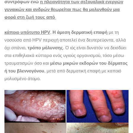
συντρόφων ενώ
η πλειονότητα των σεξουαλικά ενεργών
γυναικών και ανδρών θεωρείται πως θα μολυνθούν μια
φορά στη ζωή τους από
κάποιο υπότυπο Η
PV
.
Η άμεση δερματική επαφή
με τη
νοσούσα από HPV περιοχή αποτελεί ένα δευτερεύοντα, αλλά
όχι σπάνιο,
τρόπο μόλυνσης
. Ο ιός είναι δυνατόν να δεισδύει
στα επιθηλιακά κύτταρα ενός υγιούς οργανισμού, τόσο μέσω
τραυματισμών όσο και
μέσω μικρών εκδορών του δέρματος
ή του βλεννογόνου
, μετά από δερματική επαφή με καποιό
μολυσμένο άτομο.