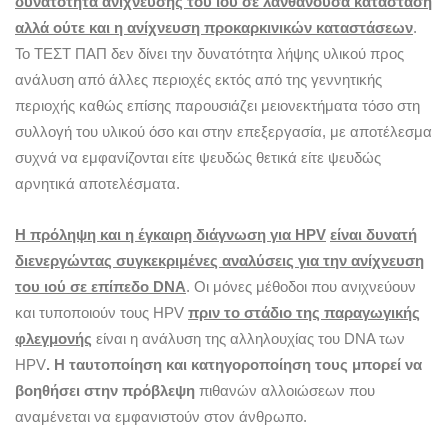
δυνατότητα ανίχνευσης του ιού σε λανθάνουσα κατάσταση
αλλά ούτε και η ανίχνευση προκαρκινικών καταστάσεων
.
Το ΤΕΣΤ ΠΑΠ δεν δίνει την δυνατότητα λήψης υλικού προς
ανάλυση από άλλες περιοχές εκτός από της γεννητικής
περιοχής καθώς επίσης παρουσιάζει μειονεκτήματα τόσο στη
συλλογή του υλικού όσο και στην επεξεργασία, με αποτέλεσμα
συχνά να εμφανίζονται είτε ψευδώς θετικά είτε ψευδώς
αρνητικά αποτελέσματα.
Η πρόληψη και η έγκαιρη διάγνωση για
HPV
είναι δυνατή
διενεργώντας συγκεκριμένες αναλύσεις για την ανίχνευση
του ιού σε επίπεδο
DNA
. Οι μόνες μέθοδοι που ανιχνεύουν
και τυποποιούν τους ΗPV
πριν το στάδιο της παραγωγικής
φλεγμονής
είναι η ανάλυση της αλληλουχίας του DNA των
HPV
. Η ταυτοποίηση και κατηγοροποίηση τους μπορεί να
βοηθήσει στην πρόβλεψη
πιθανών αλλοιώσεων που
αναμένεται να εμφανιστούν στον άνθρωπο.