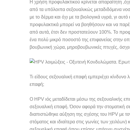
Η χρήση προφυλακτικού κρίνεται απαραίτητη ,όχι 
από τα υπόλοιπα σεξουαλικώς μεταδιδόμενα νοσ
με το δέρμα και όχι με τα βιολογικά υγρά, γι αυ
προφυλακτικά μπορεί να βοηθήσουν και να παρέ
από αυτά, έτσι δεν προστατεύουν 100%. Το προ
ένα πολύ μικρό ποσοστό της επιφανείας στην οπο
βουβωνική χώρα, μηροβουβωνικές πτυχές, όσχεο,
Τι είδους σεξουαλική επαφή εμπεριέχει κίνδυνο
επαφή;
Ο HPV ιός μεταδίδεται μέσω της σεξουαλικής ε
σεξουαλική επαφή. Όσον αφορά την στοματική σε
διαπιστώθηκε αύξηση της σχέσης του HPV με τον
στόματος και ιδιαίτερα στις γωνίες των χειλέων) κ
σεξουαλική επαφή όπου επίσης υπάρχει συσχέτι