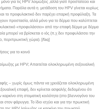
μόνο για τις HPV λοιμώξεις ,αλλά γιατί προστατεύει και
ήματα. Παρόλα αυτά η μετάδοση του HPV γίνεται κυρίως
τό και το προφυλακτικό δεν παρέχει επαρκή προφύλαξη. Τα
χουν προστασία, αλλά μόνο για το δέρμα που καλύπτεται
φυλακτικό «προφυλάσσει» από την επαφή δέρμα με δέρμα
ία μπορεί να βρίσκεται ο ιός (π.χ δεν προφυλάσσει την
 περιπρωκτική χώρα). [/faq]
 λοίμωξης με HPV; Απαιτείται ολοκληρωμένη σεξουαλική
παφής – χωρίς όμως πάντα να χρειάζεται ολοκληρωμένη
ξουαλική επαφή, δεν κρίνεται ασφαλής δεδομένου ότι
 καρκίνο στη στοματική κοιλότητα (στο βλεννογόνο του
αι στον φάρυγγα. Το ίδιο ισχύει και για την πρωκτική
ση της HPV λοίμωξης με καρκίνο του πρωκτού.