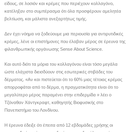
είδους, σε λοσιόν και κρέμες που περιέχουν κολλαγόνο,
κατέληξαν στο συμπέρασμα ότι όλα προσφέρουν αμελητέα
βελτίωση, και μάλιστα ανεξαρτήτως τιμής.
Δεν έχει νόημα να ξοδεύουμε μια περιουσία για αντιρυτιδικές
κρέμες, λένε οι επιστήμονες που έλαβαν μέρος σε έρευνα της
φιλανθρωπικής οργάνωσης Sense Αbout Science.
Και αυτό διότι τα μόρια του κολλαγόνου είναι τόσο μεγάλα
ώστε ελάχιστα διεισδύουν στις εσωτερικές στιβάδες του
δέρματος. «Αν και πιστεύεται ότι το 60% μιας τέτοιας κρέμας
απορροφάται από το δέρμα, η πραγματικότητα είναι ότι το
μεγαλύτερο μέρος παραμένει στην επιδερμίδα » λέει ο
Τζόναθαν Χάντγκραφτ, καθηγητής Βιοφυσικής στο
Πανεπιστήμιο του Λονδίνου.
Η έρευνα έδειξε ότι έπειτα από 12 εβδομάδες χρήσης οι