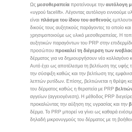
Ως
μεσοθεραπεία
προτείνουμε την
αυτόλογη 
«υγρού facelift». Λέγοντας αυτόλογο εννοούμε υλ
είναι
πλάσμα
του ίδιου του ασθενούς
εμπλουτι
δικούς τους αυξητικούς παράγοντες το οποίο και
χρησιμοποιούμε ως υλικό μεσοθεραπείας. Η το
αυξητικών παραγόντων του PRP στην επιδερμίδ
προσώπου
προκαλεί τη διέγερση των ινοβλ
δέρματος για να δημιουργήσουν νέο κολλαγόνο κ
Αυτό έχει ως αποτέλεσμα τη βελτίωση της υφής 
την σύσφιξη καθώς και την βελτίωση της εμφάνι
λεπτών ρυτίδων. Επίσης, βελτιώνεται η θρέψη κ
του δέρματος καθώς η θεραπεία με PRP
βελτιώ
αγγείων (αγγειογένεση). Η μέθοδος PRP διεγείρ
προκαλώντας την αύξηση της υγρασίας και την
β
δέρμα. Το PRP μπορεί να γίνει ως καθαρά ενέσι
δηλαδή μικρονυγμούς του δέρματος με τη βοήθει