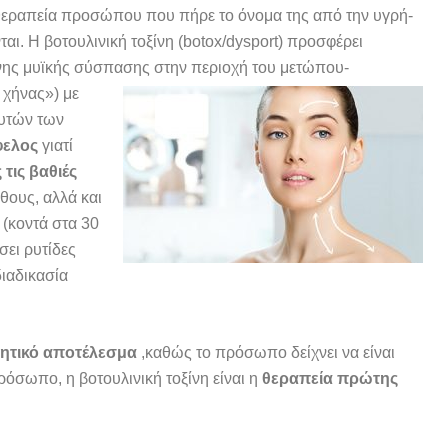
θεραπεία προσώπου που πήρε το όνομα της από την υγρή-
ι. Η βοτουλινική τοξίνη (botox/dysport) προσφέρει
ονης μυϊκής σύσπασης στην περιοχή του μετώπου-
 χήνας») με
αυτών των
φελος
γιατί
τις βαθιές
άθους, αλλά και
(κοντά στα 30
σει ρυτίδες
διαδικασία
θητικό αποτέλεσμα
,καθώς το πρόσωπο δείχνει να είναι
όσωπο, η βοτουλινική τοξίνη είναι η
θεραπεία πρώτης