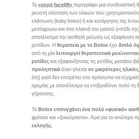
Το
«υγρό
facelift»
περιγράφει μια συνδυαστική 
ρευστή σύσταση των υλικών που χρησιμοποιούντα
ελάττωση (baby botox) ή και κατάργηση της έντ
μεσόφρυου-και στα πλαινά του
ματιού («πόδι της
αποτέλεσμα την αισθητή μείωση ως εξαφάνιση 
ρυτίδων. Η
θεραπεία με το Botox
έχει
διπλό ό
από τη μία
λειτουργεί θεραπευτικά μειώνοντας 
ρυτίδες
και εξαφανίζοντας τις ρυτίδες μεσαίου β
προληπτικά
όταν γίνεται
σε μικρότερες ηλικίες
έτη) γιατί δεν επιτρέπει στο πρόσωπο να σχηματί
ηρεμίας με αποτέλεσμα να επιβραδύνει πολύ τη 
γήρανσης.
Το
Botox επιτυγχάνει ένα πολύ «φυσικό» αισ
φρέσκο και «ξεκούραστο». Άρα για το ανώτερο πρ
εκλογής
.