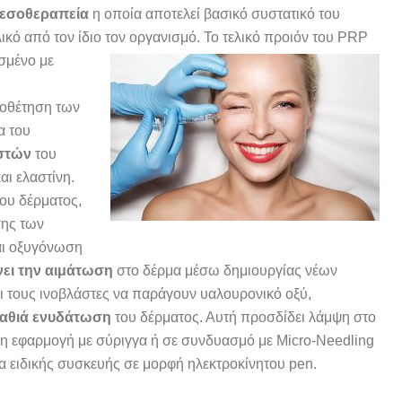
μεσοθεραπεία
η οποία αποτελεί βασικό συστατικό του
ικό από τον ίδιο τον οργανισμό. Το τελικό προιόν του PRP
σμένο με
ποθέτηση των
α του
αστών
του
αι ελαστίνη.
του δέρματος,
σης των
αι οξυγόνωση
νει την αιμάτωση
στο δέρμα μέσω δημιουργίας νέων
ει τους ινοβλάστες να παράγουν υαλουρονικό οξύ,
αθιά ενυδάτωση
του δέρματος. Αυτή προσδίδει λάμψη στο
μη εφαρμογή με σύριγγα ή σε συνδυασμό με Micro-Needling
α ειδικής συσκευής σε μορφή ηλεκτροκίνητου pen.