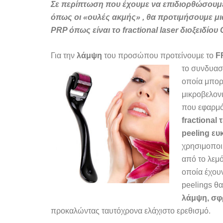
Σε περίπτωση που έχουμε να επιδιορθώσουμε
όπως οι «ουλές ακμής» , θα προτιμήσουμε μι
PRP όπως είναι το
fractional
laser διοξειδίου
Για την
λάμψη
του προσώπου προτείνουμε το
F
το
συνδυαστ
οποία μπορε
μικροβελονι
που εφαρμό
fractional
τ
peeling
ευ
χρησιμοποι
από το λεμό
οποία έχουν
peelings θ
λάμψη, σφ
προκαλώντας ταυτόχρονα ελάχιστο ερεθισμό.