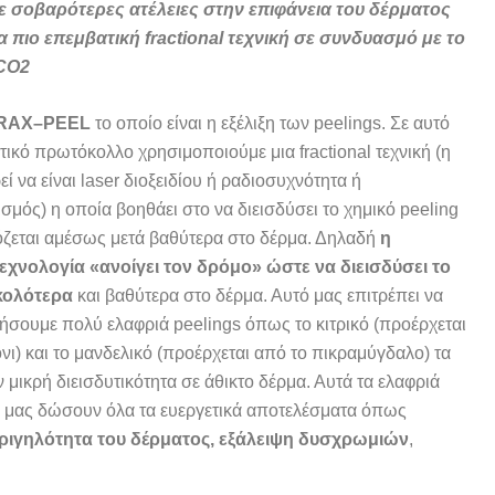
 σοβαρότερες ατέλειες στην επιφάνεια του δέρματος
α πιο επεμβατική
fractional τεχνική σε συνδυασμό με το
CO2
RAX
–
PEEL
το οποίο είναι η εξέλιξη των peelings. Σε αυτό
ικό πρωτόκολλο χρησιμοποιούμε μια fractional τεχνική (η
ί να είναι laser διοξειδίου ή ραδιοσυχνότητα ή
σμός) η οποία βοηθάει στο να διεισδύσει το χημικό peeling
ζεται αμέσως μετά βαθύτερα στο δέρμα. Δηλαδή
η
εχνολογία «ανοίγει τον δρόμο» ώστε να διεισδύσει το
κολότερα
και βαθύτερα στο δέρμα. Αυτό μας επιτρέπει να
ήσουμε πολύ ελαφριά peelings όπως το κιτρικό (προέρχεται
νι) και το μανδελικό (προέρχεται από το πικραμύγδαλο) τα
 μικρή διεισδυτικότητα σε άθικτο δέρμα. Αυτά τα ελαφριά
α μας δώσουν όλα τα ευεργετικά αποτελέσματα όπως
ριγηλότητα του δέρματος, εξάλειψη δυσχρωμιών
,