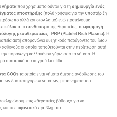
α
νήματα
που χρησιμοποιούνται για τη
δημιουργία ενός
έγματος υποστήριξης
(πολύ χρήσιμα για την υποστήριξη
 πρόσωπο αλλά και στον λαιμό) ενώ προτείνουμε
επιφύλακτα το
συνδυασμό
της θεραπείας με
εφαρμογή
τόλογης μεσοθεραπείας –
PRP (Platelet Rich Plasma).
Η
ραπεία αυτή απομονώνει αυξητικούς παράγοντες του ίδιου
υ ασθενούς οι οποίοι τοποθετούνται στην περίπτωση αυτή
ς την παραγωγή κολλαγόνου γύρω από τα νήματα. Η
ό συστατικό του «υγρού facelift».
ατα
COQs
τα οποία είναι νήματα άμεσης ανόρθωσης του
ι των δυο κατηγοριών νημάτων, με τα νήματα του
ολοκληρώσουμε τις «θεραπείες βάθους» για να
 και τα επιφανειακά προβλήματα.