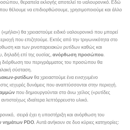
ροσώπου, θεραπεία εκλογής αποτελεί το υαλουρονικό. Εδώ
ή που θέλουμε να επιδιορθώσουμε, χρησιμοποιούμε και άλλο
ν
(«μήλα») θα χρειαστούμε ειδικό υαλουρονικό που μπορεί
 περιοχή που επιζητούμε. Εκτός από την τριγωνικότητα στο
θωση και των ρινοπαρειακών ρυτίδων καθώς και
, δηλαδή επί της ουσίας,
ανόρθωση προσώπου
.
η διόρθωση του περιγράμματος του προσώπου θα
μαλακή σύσταση.
λακων-ρυτίδων
θα χρειαστούμε ένα ενισχυμένο
 στις ισχυρές δυνάμεις που αναπτύσσονται στην περιοχή.
ραμμών
που δημιουργούνται στο άνω χείλος («ρυτίδες
 αντιστοίχως ιδιαίτερα λεπτόρρευστο υλικό.
ρονικό, σειρά έχει η υποστήριξη και ανόρθωση του
ν νημάτων
PDO
. Αυτά ανήκουν σε δυο κύριες κατηγορίες: