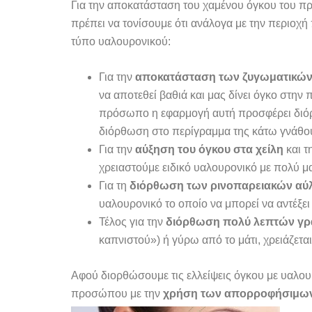
Για την αποκατάσταση του χαμένου όγκου του π
πρέπει να τονίσουμε ότι ανάλογα με την περιοχ
τύπο υαλουρονικού:
Για την
αποκατάσταση των ζυγωματικώ
να αποτεθεί βαθιά και μας δίνει όγκο στην
πρόσωπο η εφαρμογή αυτή προσφέρει διόρ
διόρθωση στο περίγραμμα της κάτω γνάθου
Για την
αύξηση του όγκου στα χείλη
και τ
χρειαστούμε ειδικό υαλουρονικό με πολύ 
Για τη
διόρθωση των ρινοπαρειακών αύ
υαλουρονικό το οποίο να μπορεί να αντέξει
Τέλος για την
διόρθωση πολύ λεπτών γ
καπνιστού») ή γύρω από το μάτι, χρειάζεται
Αφού διορθώσουμε τις ελλείψεις όγκου με υαλου
προσώπου με την
χρήση των απορροφήσιμω