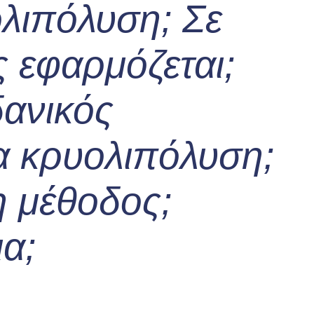
ολιπόλυση; Σε
ς εφαρμόζεται;
δανικός
α κρυολιπόλυση;
η μέθοδος;
α;