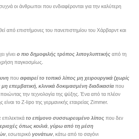
συχνά οι άνθρωποι που ενδιαφέρονται για την καλύτερη
θεί από επιστήμονες του πανεπιστημίου του Χάρβαρντ και
ει γίνει
ο πιο δημοφιλής τρόπος λιπογλυπτικής
από τη
 χρήση παγκοσμίως.
δυνη
που
αφαιρεί το τοπικό λίπος μη χειρουργικά (χωρίς
α
μη επεμβατική, κλινικά δοκιμασμένη διαδικασία
που
οποιώντας την τεχνολογία της ψύξης. Ένα από τα πλέον
είναι το Z-lipo της γερμανικής εταιρείας Zimmer.
ε
επιλεκτικά
το επίμονο συσσωρευμένο λίπος
που δεν
εριοχές όπως κοιλιά
,
γύρω από τη μέση
ών
, εσωτερικό
γονάτων
, κάτω από το σαγόνι