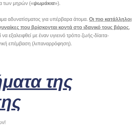
ια των μηρών («
ψωμάκια
»).
μμα αδυνατίσματος για υπέρβαρα άτομα.
Οι πιο κατάλληλοι
γυναίκες που βρίσκονται κοντά στο ιδανικό τους βάρος
,
 να εξαλειφθεί με έναν υγιεινό τρόπο ζωής-δίαιτα-
ργική επέμβαση (λιπαναρρόφηση).
ήματα της
σης
ων!