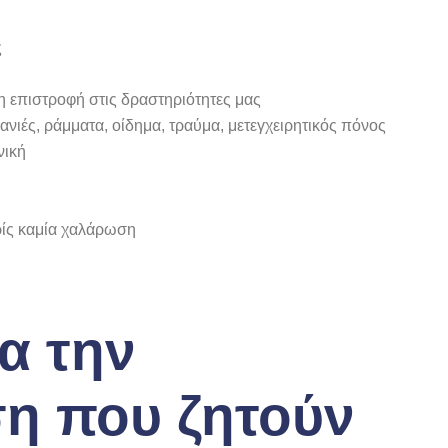
ς
η επιστροφή στις δραστηριότητες μας
νιές, ράμματα, οίδημα, τραύμα, μετεγχειρητικός πόνος
νική
ίς καμία χαλάρωση
α την
η που ζητούν