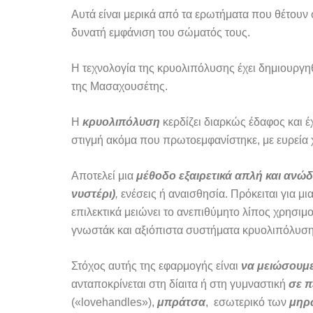
Αυτά είναι μερικά από τα ερωτήματα που θέτουν 
δυνατή εμφάνιση του σώματός τους.
Η τεχνολογία της κρυολιπόλυσης έχει δημιουργη
της Μασαχουσέτης.
Η
κρυολιπόλυση
κερδίζει διαρκώς έδαφος και έχ
στιγμή ακόμα που πρωτοεμφανίστηκε, με ευρεία
Αποτελεί μια
μέθοδο εξαιρετικά απλή και ανώ
νυστέρι)
,
ενέσεις ή αναισθησία. Πρόκειται για μι
επιλεκτικά μειώνει το ανεπιθύμητο λίπος χρησιμ
γνωστάκ και αξιόπιστα συστήματα κρυολιπόλυσης 
Στόχος αυτής της εφαρμογής είναι
να μειώσουμ
ανταποκρίνεται στη δίαιτα ή στη γυμναστική
σε π
(«lovehandles»),
μπράτσα
, εσωτερικό των
μηρ