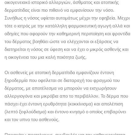
οικογενειακό ιστορικό αλλεργιών, άσθματος και ατοπικής
δερματίτιδας είναι πιο πιθανό να εμφανίσουν την νόσο.
Συνήθως η νόσος υφίεται αυτομάτως μέχρι την εφηβεία. Μεχρι
τότε ο ιατρός με την κατάλληλη φαρμακευτική αγωγή αλλά και
οδηγίες που αφορούν την καθημερινή περιποίηση και φροντίδα
του δέρματος βοηθάει ώστε να ελέγχονται οι εξάρσεις να
διατηρείται η νόσος σε ύφεση και να έχει ο μικρός ασθενής και
η οικογένεια του μια καλή ποιότητα ζωής.
Οι ασθενείς με ατοπική δερματίτιδα εμφανίζουν έντονη
ξηροδερμία που οφείλεται σε διαταραχή του φραγμού του
δέρματος, με αποτέλεσμα να μπορούν να εισχωρήσουν
αλλεργιογόνα και μικρόβια απο το περιβάλλον. Το δέρμα που
πάσχει έχει έντονη ερυθρότητα (κοκκίνισμα) και απολέπιση
(λεπτό ξεφλούδισμα) και έντονο κνησμό ο οποίος επιβαρύνει
και τον υπνο του ασθενούς.
Παρακάτω προτείνουμε συμβουλές για την καθημερινότητα