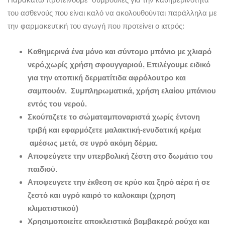
του ασθενούς που είναι καλό να ακολουθούνται παράλληλα με
την φαρμακευτική του αγωγή που προτείνει ο ιατρός:
Καθημερινά ένα μόνο και σύντομο μπάνιο με χλιαρό
νερό,
χωρίς χρήση σφουγγαριού
.
Επιλέγουμε ειδικό
για την ατοπική δερματίτιδα αφρόλουτρο και
σαμπουάν.
Συμπληρωματικά, χρήση ελαίου μπάνιου
εντός του νερού.
Σκούπιζετε το σώμα
ταμποναριστά
χωρίς έντονη
τριβή και εφαρμόζετε μαλακτική-ενυδατική κρέμα
αμέσως μετά, σε υγρό ακόμη δέρμα.
Αποφεύγετε την υπερβολική ζέστη στο δωμάτιο του
παιδιού.
Αποφευγετε την έκθεση σε κρύο και ξηρό αέρα ή σε
ζεστό και υγρό καιρό το καλοκαιρι (χρηση
κλιματιστικού)
Χρησιμοποιείτε αποκλειστικά βαμβακερά ρούχα και