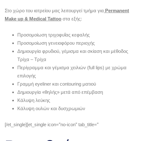
Στο χώρο του ιατρείου μας λειτουργεί τμήμα για
Permanent
Make up & Medical Tattoo
στα εξής:
Προσομοίωση τριχοφυΐας κεφαλής
Προσομοίωση γενειοφόρου περιοχής
Δημιουργία φρυδιού, γέμισμα και σκίαση και μέθοδος
Τρίχα – Τρίχα
Περίγραμμα και γέμισμα χειλιών (full lips) με χρώμα
επιλογής
Γραμμή eyeliner και contouring ματιού
Δημιουργία «θηλής» μετά από επέμβαση
Κάλυψη λεύκης
Κάλυψη ουλών και δυσχρωμιών
[/et_single][et_single icon=”no-icon” tab_title=”