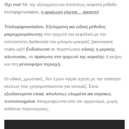
Όχι πια!
Με την εξελιγμένη και απολύτως ασφαλή μέθοδο
trichopigmentation,
η αραίωση γίνεται… άφαντη!
Trichopigmentation.
Εξελιγμένη και ειδική μέθοδος
μικροχρωμάτωσης
στο τριχωτό του κεφαλιού με την
απλούστατη διαδικασία του μόνιμου μακιγιάζ (permanent
make-up)!!
Ενδείκνυται
σε περιπτώσεις
ολικής η μερικής
αλωπεκίας
, σε
αραίωση στο τριχωτό της κεφαλής
ή ακόμη
και στη
γενειοφόρο περιοχή.
Οι ειδικές χρωστικές, δεν έχουν καμία σχέση με την ποιότητα
εκείνων που χρησιμοποιούνται για τατουάζ. Είναι
εξειδικευμένα υλικά, απολύτως ελεγμένα και ιατρικώς
πιστοποιημένα
. Απορροφώνται από τον οργανισμό, χωρίς
καθόλου παρενέργειες.