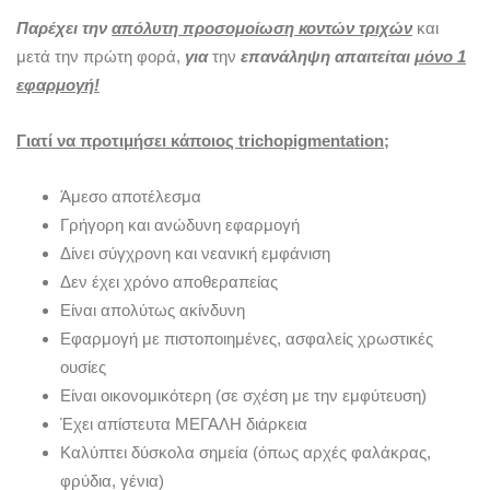
Παρέχει την
απόλυτη προσομοίωση κοντών τριχών
και
μετά την πρώτη φορά,
για
την
επανάληψη απαιτείται
μόνο 1
εφαρμογή!
Γιατί να προτιμήσει κάποιος trichopigmentation;
Άμεσο αποτέλεσμα
Γρήγορη και ανώδυνη εφαρμογή
Δίνει σύγχρονη και νεανική εμφάνιση
Δεν έχει χρόνο αποθεραπείας
Είναι απολύτως ακίνδυνη
Εφαρμογή με πιστοποιημένες, ασφαλείς χρωστικές
ουσίες
Είναι οικονομικότερη (σε σχέση με την εμφύτευση)
Έχει απίστευτα ΜΕΓΑΛΗ διάρκεια
Καλύπτει δύσκολα σημεία (όπως αρχές φαλάκρας,
φρύδια, γένια)