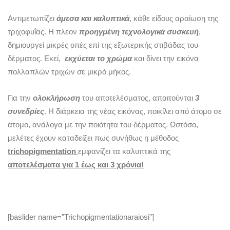
Αντιμετωπίζει
άμεσα και καλυπτικά
, κάθε είδους αραίωση της
τριχοφυΐας. Η πλέον
προηγμένη τεχνολογικά συσκευή
,
δημιουργεί μικρές οπές επί της εξωτερικής στιβάδας του
δέρματος. Εκεί,
εκχύεται το χρώμα
και δίνει την εικόνα
πολλαπλών τριχών σε μικρό μήκος.
Για την
ολοκλήρωση
του αποτελέσματος, απαιτούνται
3
συνεδρίες
. Η διάρκεια της νέας εικόνας, ποικίλει από άτομο σε
άτομο, ανάλογα με την ποιότητα του δέρματος. Ωστόσο,
μελέτες έχουν καταδείξει πως συνήθως η μέθοδος
t
richopigmentation
εμφανίζει τα καλυπτικά της
αποτελέσματα για 1 έως και 3 χρόνια!
[baslider name=”Trichopigmentationaraiosi”]