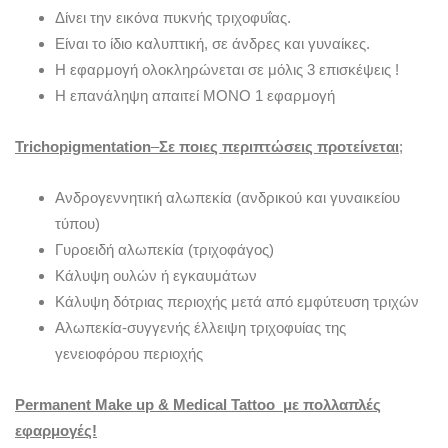
Δίνει την εικόνα πυκνής τριχοφυΐας.
Είναι το ίδιο καλυπτική, σε άνδρες και γυναίκες.
Η εφαρμογή ολοκληρώνεται σε μόλις 3 επισκέψεις !
Η επανάληψη απαιτεί ΜΟΝΟ 1 εφαρμογή
Trichopigmentation
–
Σε ποιες περιπτώσεις προτείνεται
;
Ανδρογεννητική αλωπεκία (ανδρικού και γυναικείου
τύπου)
Γυροειδή αλωπεκία (τριχοφάγος)
Κάλυψη ουλών ή εγκαυμάτων
Κάλυψη δότριας περιοχής μετά από εμφύτευση τριχών
Αλωπεκία-συγγενής έλλειψη τριχοφυίας της
γενειοφόρου περιοχής
Permanent Make up & Medical Tattoo με πολλαπλές
εφαρμογές!