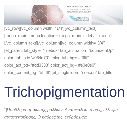
[vc_row][vc_column width=”1/4″][vc_column_text]
[mega_main_menu location=”mega_main_sidebar_menu”]
[/vc_column_text][/vc_column][vc_column width=”3/4″]
[et_parent tab_style=”linebox” tab_animation=”bounceInUp”
color_tab_txt=”#064d70″ color_tab_bg=”#ffffff”
color_act_txt=”#dd3333″ color_act_bg=”#e0e0e0″
color_content_bg=”#ffffff”][et_single icon=”no-icon” tab_title=”
Trichopigmentation
“]
Πρόβλημα αραίωσης μαλλιών; Ανασφάλεια, άγχος, έλλειψη
αυτοπεποίθησης; Ο καθρέφτης, εχθρός μας;