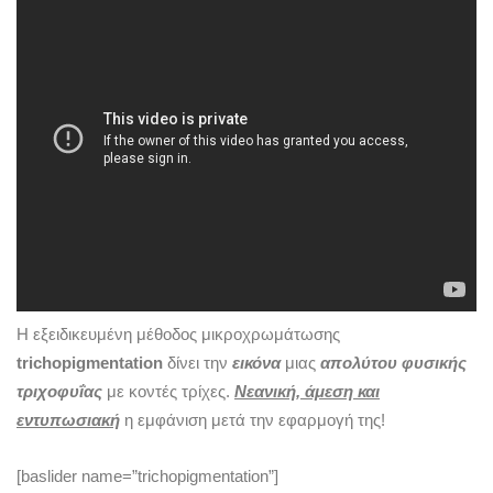
Η εξειδικευμένη μέθοδος μικροχρωμάτωσης
t
richopigmentation
δίνει την
εικόνα
μιας
απολύτου φυσικής
τριχοφυΐας
με κοντές τρίχες.
Νεανική, άμεση και
εντυπωσιακή
η εμφάνιση μετά την εφαρμογή της!
[baslider name=”trichopigmentation”]