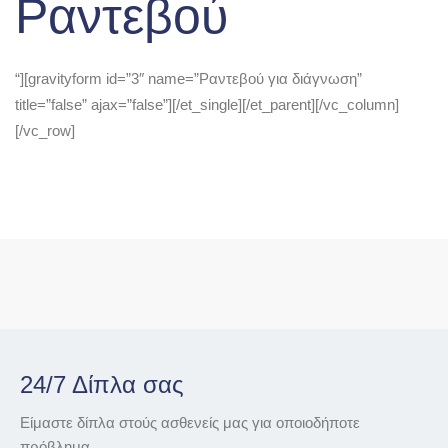
Ραντεβού
“][gravityform id=”3″ name=”Ραντεβού για διάγνωση”
title=”false” ajax=”false”][/et_single][/et_parent][/vc_column]
[/vc_row]
24/7 Δίπλα σας
Είμαστε δίπλα στούς ασθενείς μας για οποιοδήποτε
πρόβλημα .