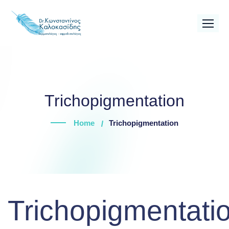
Skip
to
content
Trichopigmentation
Home
Trichopigmentation
Trichopigmentati